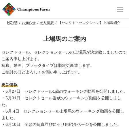
コ
ナ
ン
ビ
テ
ゲ
ン
ー
ツ
シ
HOME
お知らせ
セリ情報
【セレクト・セレクション】上場馬紹介
へ
ョ
ス
ン
上場馬のご案内
キ
に
ッ
移
プ
動
セレクトセール、セレクションセールの上場馬が決定致しましたので
ご案内申し上げます。
写真、動画、ブラックタイプは順次更新致します。
ご検討のほどよろしくお願い申し上げます。
更新情報
・5月27日 セレクトセール1歳のウォーキング動画を公開しました。
・5月31日 セレクトセール当歳のウォーキング動画を公開しまし
た。
・6月 4日 セレクションセール上場馬のウォーキング動画を公開し
ました。
・6月10日 全頭の写真並びにセリ用紹介ページを公開しました。