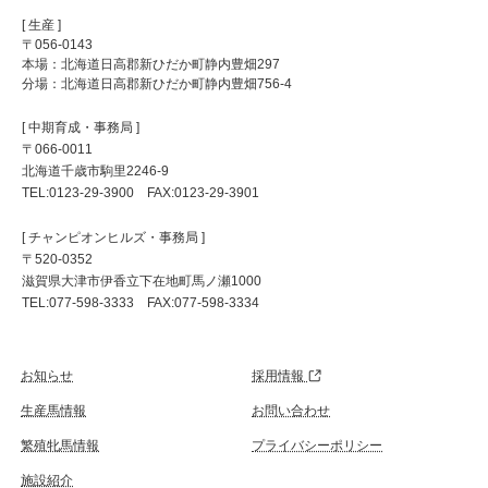
[ 生産 ]
〒056-0143
本場：北海道日高郡新ひだか町静内豊畑297
分場：北海道日高郡新ひだか町静内豊畑756-4
[ 中期育成・事務局 ]
〒066-0011
北海道千歳市駒里2246-9
TEL:0123-29-3900 FAX:0123-29-3901
[ チャンピオンヒルズ・事務局 ]
〒520-0352
滋賀県大津市伊香立下在地町馬ノ瀬1000
TEL:077-598-3333 FAX:077-598-3334
お知らせ
採用情報
生産馬情報
お問い合わせ
繁殖牝馬情報
プライバシーポリシー
施設紹介