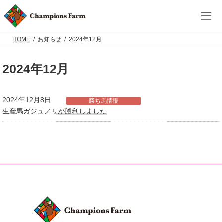
コ
ナ
ン
ビ
テ
ゲ
ン
ー
ツ
シ
HOME
お知らせ
2024年12月
へ
ョ
ス
ン
キ
に
2024年12月
ッ
移
プ
動
2024年12月8日
勝ち馬情報
生産馬ガジュノリが勝利しました