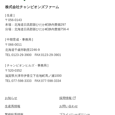
株式会社チャンピオンズファーム
[ 生産 ]
〒056-0143
本場：北海道日高郡新ひだか町静内豊畑297
分場：北海道日高郡新ひだか町静内豊畑756-4
[ 中期育成・事務局 ]
〒066-0011
北海道千歳市駒里2246-9
TEL:0123-29-3900 FAX:0123-29-3901
[ チャンピオンヒルズ・事務局 ]
〒520-0352
滋賀県大津市伊香立下在地町馬ノ瀬1000
TEL:077-598-3333 FAX:077-598-3334
お知らせ
採用情報
生産馬情報
お問い合わせ
繁殖牝馬情報
プライバシーポリシー