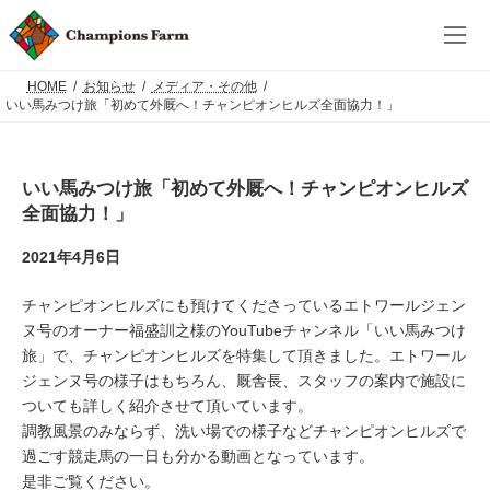
コ
ナ
ン
ビ
テ
ゲ
ン
ー
ツ
シ
HOME
お知らせ
メディア・その他
へ
ョ
いい馬みつけ旅「初めて外厩へ！チャンピオンヒルズ全面協力！」
ス
ン
キ
に
ッ
移
プ
動
いい馬みつけ旅「初めて外厩へ！チャンピオンヒルズ
全面協力！」
2021年4月6日
チャンピオンヒルズにも預けてくださっているエトワールジェン
ヌ号のオーナー福盛訓之様のYouTubeチャンネル「いい馬みつけ
旅」で、チャンピオンヒルズを特集して頂きました。エトワール
ジェンヌ号の様子はもちろん、厩舎長、スタッフの案内で施設に
ついても詳しく紹介させて頂いています。
調教風景のみならず、洗い場での様子などチャンピオンヒルズで
過ごす競走馬の一日も分かる動画となっています。
是非ご覧ください。