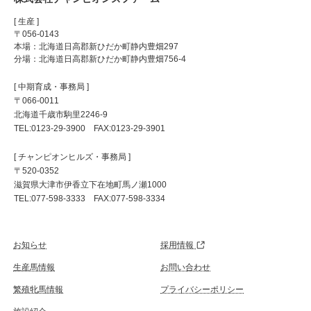
[ 生産 ]
〒056-0143
本場：北海道日高郡新ひだか町静内豊畑297
分場：北海道日高郡新ひだか町静内豊畑756-4
[ 中期育成・事務局 ]
〒066-0011
北海道千歳市駒里2246-9
TEL:0123-29-3900 FAX:0123-29-3901
[ チャンピオンヒルズ・事務局 ]
〒520-0352
滋賀県大津市伊香立下在地町馬ノ瀬1000
TEL:077-598-3333 FAX:077-598-3334
お知らせ
採用情報
生産馬情報
お問い合わせ
繁殖牝馬情報
プライバシーポリシー