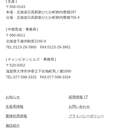
[ 生産 ]
〒056-0143
本場：北海道日高郡新ひだか町静内豊畑297
分場：北海道日高郡新ひだか町静内豊畑756-4
[ 中期育成・事務局 ]
〒066-0011
北海道千歳市駒里2246-9
TEL:0123-29-3900 FAX:0123-29-3901
[ チャンピオンヒルズ・事務局 ]
〒520-0352
滋賀県大津市伊香立下在地町馬ノ瀬1000
TEL:077-598-3333 FAX:077-598-3334
お知らせ
採用情報
生産馬情報
お問い合わせ
繁殖牝馬情報
プライバシーポリシー
施設紹介