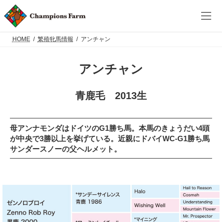
コ
ナ
ン
ビ
テ
ゲ
ン
ー
ツ
シ
HOME
繁殖牝馬情報
アンチャン
へ
ョ
ス
ン
キ
に
アンチャン
ッ
移
プ
動
青鹿毛 2013生
母アンナモンダはドイツのG1勝ち馬。本馬のきょうだい4頭
が中央で3勝以上を挙げている。近親にドバイWC-G1勝ち馬
サンダースノーの父ヘルメット。