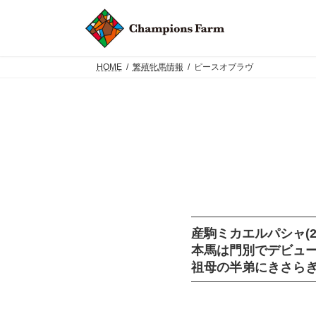
コ
ナ
ン
ビ
テ
ゲ
ン
ー
ツ
シ
HOME
繁殖牝馬情報
ピースオブラヴ
へ
ョ
ス
ン
キ
に
ッ
移
プ
動
産駒ミカエルパシャ(2
本馬は門別でデビュー
祖母の半弟にきさらぎ