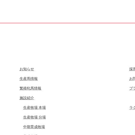
お知らせ
採
生産馬情報
お
繁殖牝馬情報
プ
施設紹介
生産牧場 本場
ラ
生産牧場 分場
中期育成牧場