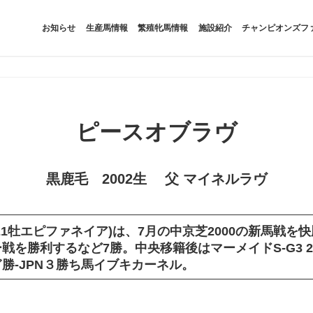
お知らせ
生産馬情報
繁殖牝馬情報
施設紹介
チャンピオンズフ
ピースオブラヴ
黒鹿毛 2002生 父 マイネルラヴ
1牡エピファネイア)は、7月の中京芝2000の新馬戦を
戦を勝利するなど7勝。中央移籍後はマーメイドS-G3 
勝-JPN３勝ち馬イブキカーネル。