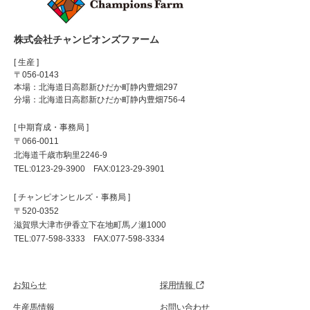
株式会社チャンピオンズファーム
[ 生産 ]
〒056-0143
本場：北海道日高郡新ひだか町静内豊畑297
分場：北海道日高郡新ひだか町静内豊畑756-4
[ 中期育成・事務局 ]
〒066-0011
北海道千歳市駒里2246-9
TEL:0123-29-3900 FAX:0123-29-3901
[ チャンピオンヒルズ・事務局 ]
〒520-0352
滋賀県大津市伊香立下在地町馬ノ瀬1000
TEL:077-598-3333 FAX:077-598-3334
お知らせ
採用情報
生産馬情報
お問い合わせ