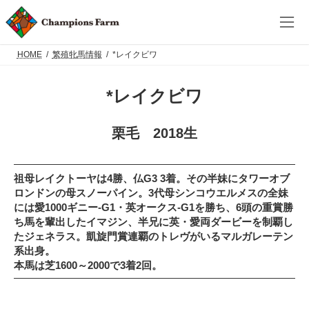
コ
ナ
ン
ビ
テ
ゲ
ン
ー
ツ
シ
HOME
繁殖牝馬情報
*レイクビワ
へ
ョ
ス
ン
キ
に
*レイクビワ
ッ
移
プ
動
栗毛 2018生
祖母レイクトーヤは4勝、仏G3 3着。その半妹にタワーオブ
ロンドンの母スノーパイン。3代母シンコウエルメスの全妹
には愛1000ギニー-G1・英オークス-G1を勝ち、6頭の重賞勝
ち馬を輩出したイマジン、半兄に英・愛両ダービーを制覇し
たジェネラス。凱旋門賞連覇のトレヴがいるマルガレーテン
系出身。
本馬は芝1600～2000で3着2回。