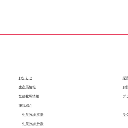
お知らせ
採
生産馬情報
お
繁殖牝馬情報
プ
施設紹介
生産牧場 本場
ラ
生産牧場 分場