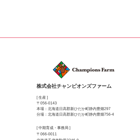
株式会社チャンピオンズファーム
[ 生産 ]
〒056-0143
本場：北海道日高郡新ひだか町静内豊畑297
分場：北海道日高郡新ひだか町静内豊畑756-4
[ 中期育成・事務局 ]
〒066-0011