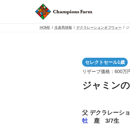
コ
ナ
ン
ビ
テ
ゲ
ン
ー
ツ
シ
HOME
生産馬情報
デクラレーションオブウォー
ジ
へ
ョ
ス
ン
キ
に
ッ
移
プ
動
セレクトセール1歳
リザーブ価格：600万
ジャミンの2
父 デクラレーシ
牡
鹿
3/7生