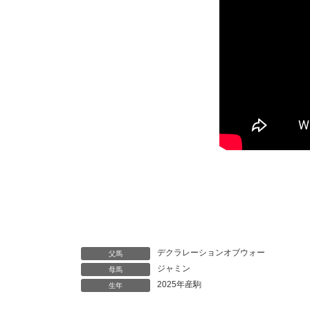
デクラレーションオブウォー
父馬
ジャミン
母馬
2025年産駒
生年