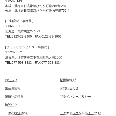
〒056-0143
本場：北海道日高郡新ひだか町静内豊畑297
分場：北海道日高郡新ひだか町静内豊畑756-4
[ 中期育成・事務局 ]
〒066-0011
北海道千歳市駒里2246-9
TEL:0123-29-3900 FAX:0123-29-3901
[ チャンピオンヒルズ・事務局 ]
〒520-0352
滋賀県大津市伊香立下在地町馬ノ瀬1000
TEL:077-598-3333 FAX:077-598-3334
お知らせ
採用情報
生産馬情報
お問い合わせ
繁殖牝馬情報
プライバシーポリシー
施設紹介
生産牧場 本場
ラクエドラゴン乗馬クラブ