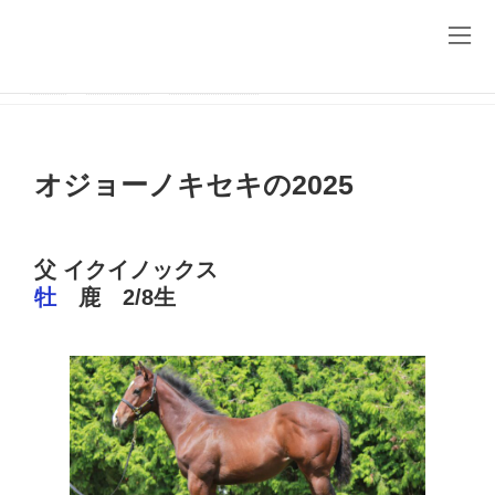
コ
ナ
ン
ビ
テ
ゲ
ン
ー
ツ
シ
HOME
生産馬情報
イクイノックス
オジョーノキセキの2025
へ
ョ
ス
ン
キ
に
ッ
移
オジョーノキセキの2025
プ
動
父 イクイノックス
牡
鹿
2/8生