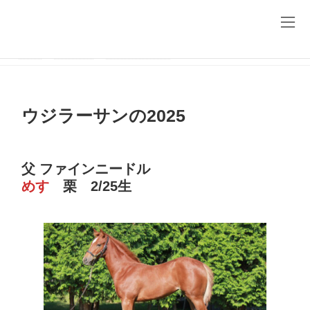
コ
ナ
ン
ビ
テ
ゲ
ン
ー
ツ
シ
HOME
生産馬情報
ファインニードル
ウジラーサンの2025
へ
ョ
ス
ン
キ
に
ッ
移
ウジラーサンの2025
プ
動
父 ファインニードル
めす
栗 2/25生