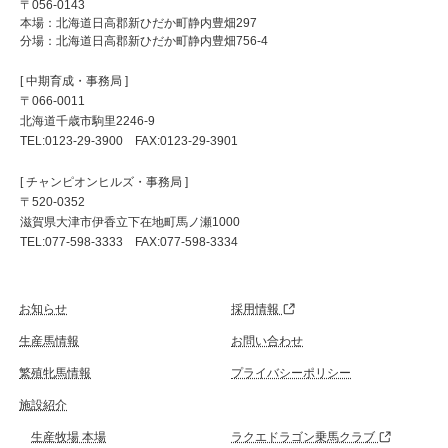
〒056-0143
本場：北海道日高郡新ひだか町静内豊畑297
分場：北海道日高郡新ひだか町静内豊畑756-4
[ 中期育成・事務局 ]
〒066-0011
北海道千歳市駒里2246-9
TEL:0123-29-3900 FAX:0123-29-3901
[ チャンピオンヒルズ・事務局 ]
〒520-0352
滋賀県大津市伊香立下在地町馬ノ瀬1000
TEL:077-598-3333 FAX:077-598-3334
お知らせ
採用情報
生産馬情報
お問い合わせ
繁殖牝馬情報
プライバシーポリシー
施設紹介
生産牧場 本場
ラクエドラゴン乗馬クラブ