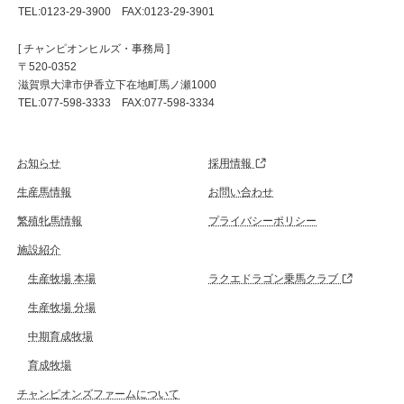
TEL:0123-29-3900 FAX:0123-29-3901
[ チャンピオンヒルズ・事務局 ]
〒520-0352
滋賀県大津市伊香立下在地町馬ノ瀬1000
TEL:077-598-3333 FAX:077-598-3334
お知らせ
採用情報
生産馬情報
お問い合わせ
繁殖牝馬情報
プライバシーポリシー
施設紹介
生産牧場 本場
ラクエドラゴン乗馬クラブ
生産牧場 分場
中期育成牧場
育成牧場
チャンピオンズファームについて