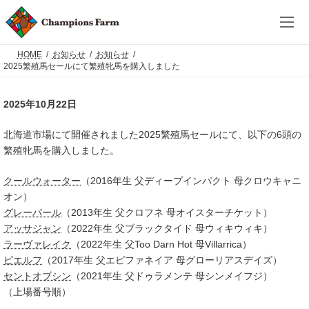
コ
ナ
ン
ビ
テ
ゲ
ン
ー
ツ
シ
HOME
お知らせ
お知らせ
へ
ョ
2025繁殖馬セールにて繁殖牝馬を購入しました
ス
ン
キ
に
ッ
移
2025年10月22日
プ
動
北海道市場にて開催されました2025繁殖馬セールにて、以下の6頭の
繁殖牝馬を購入しました。
クールウォーター
（2016年生 父ディープインパクト 母クロウキャニ
オン）
グレーパール
（2013年生 父クロフネ 母オイスターチケット）
アッサジャン
（2022年生 父ブラックタイド 母ウィキウィキ）
ラーヴァレイク
（2022年生 父Too Darn Hot 母Villarrica）
ピエルフ
（2017年生 父エピファネイア 母グローリアスデイズ）
セントオブシン
（2021年生 父ドゥラメンテ 母シンメイフジ）
（上場番号順）