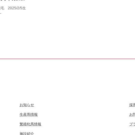
毛 2025/2/5生
ナ
お知らせ
採
生産馬情報
お
繁殖牝馬情報
プ
施設紹介