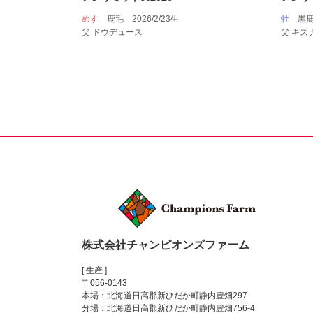
めす
鹿毛 2026/2/23生
牡
黒鹿
父 ドウデュース
父 キズ
株式会社チャンピオンズファーム
[ 生産 ]
〒056-0143
本場：北海道日高郡新ひだか町静内豊畑297
分場：北海道日高郡新ひだか町静内豊畑756-4