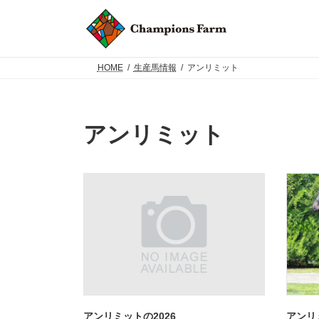
コ
ナ
ン
ビ
テ
ゲ
ン
ー
ツ
シ
HOME
生産馬情報
アンリミット
へ
ョ
ス
ン
キ
に
ッ
移
アンリミット
プ
動
アンリミットの2026
アンリ